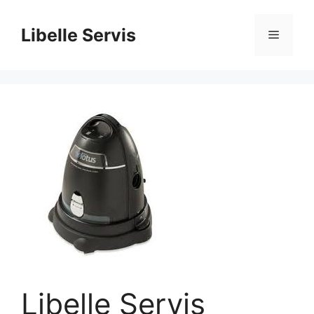
İçeriğe
atla
Libelle Servis
Menü
Libelle Servis