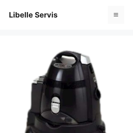
İçeriğe
atla
Libelle Servis
Menü