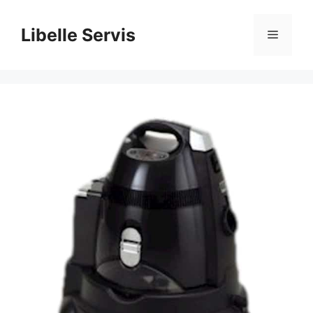
İçeriğe
atla
Libelle Servis
Menü