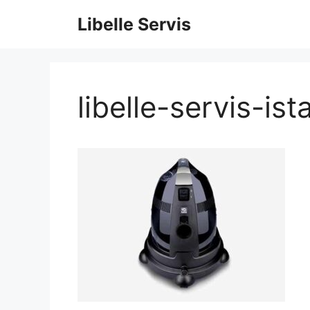
İçeriğe
Libelle Servis
atla
libelle-servis-ist