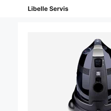
İçeriğe
Libelle Servis
atla